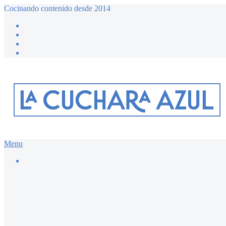
Cocinando contenido desde 2014
Menu
Buscar…
Recetario dulce ≔
Bizcochos y magdalenas
Chocolate
Desayunos dulces