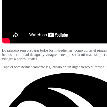
Lo primero será preparar todos los ingredientes, como cortar el pimie
hemos la cantidad de agua y vinagre tiene que ser la misma, así que co
vinagre a partes iguales.
Tapa el bote herméticamente y guardalo en un lugar fresco durante al 