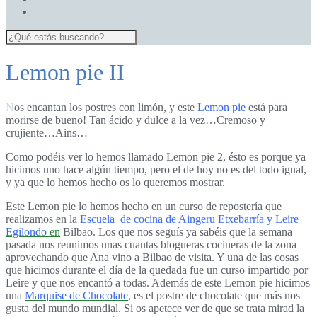
Lemon pie II
Nos encantan los postres con limón, y este
Lemon pie
está para
morirse de bueno! Tan ácido y dulce a la vez…Cremoso y
crujiente…Ains…
Como podéis ver lo hemos llamado Lemon pie 2, ésto es porque ya
hicimos uno hace algún tiempo, pero el de hoy no es del todo igual,
y ya que lo hemos hecho os lo queremos mostrar.
Este Lemon pie lo hemos hecho en un curso de repostería que
realizamos en la
Escuela de cocina de Aingeru Etxebarría y Leire
Egilondo
en
Bilbao. Los que nos seguís ya sabéis que la semana
pasada nos reunimos unas cuantas blogueras cocineras de la zona
aprovechando que Ana vino a Bilbao de visita. Y una de las cosas
que hicimos durante el día de la quedada fue un curso impartido por
Leire y que nos encantó a todas. Además de este Lemon pie hicimos
una
Marquise de Chocolate
, es el postre de chocolate que más nos
gusta del mundo mundial. Si os apetece ver de que se trata mirad la