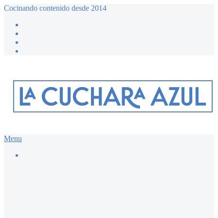
Cocinando contenido desde 2014
Menu
Buscar…
Recetario dulce ≔
Bizcochos y magdalenas
Chocolate
Desayunos dulces