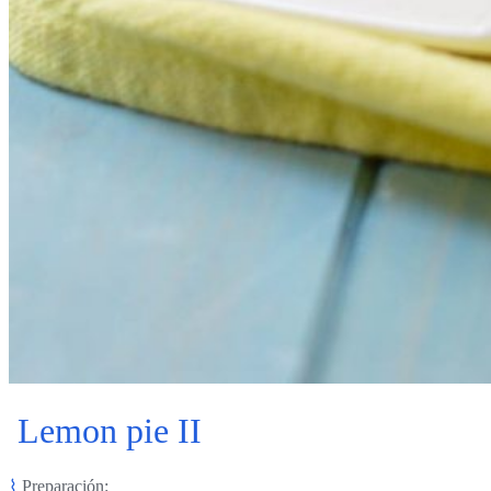
Lemon pie II
⌇
Preparación: