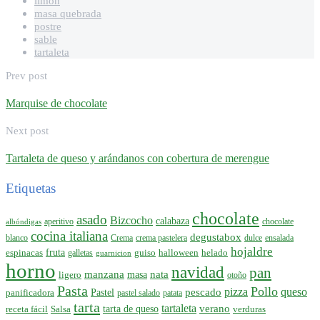
limón
masa quebrada
postre
sable
tartaleta
Prev post
Marquise de chocolate
Next post
Tartaleta de queso y arándanos con cobertura de merengue
Etiquetas
chocolate
asado
Bizcocho
calabaza
aperitivo
chocolate
albóndigas
cocina italiana
degustabox
blanco
Crema
crema pastelera
dulce
ensalada
hojaldre
espinacas
fruta
guiso
halloween
helado
galletas
guarnicion
horno
navidad
pan
manzana
nata
ligero
masa
otoño
Pasta
Pollo
pizza
queso
pescado
panificadora
Pastel
pastel salado
patata
tarta
tartaleta
verano
receta fácil
Salsa
tarta de queso
verduras