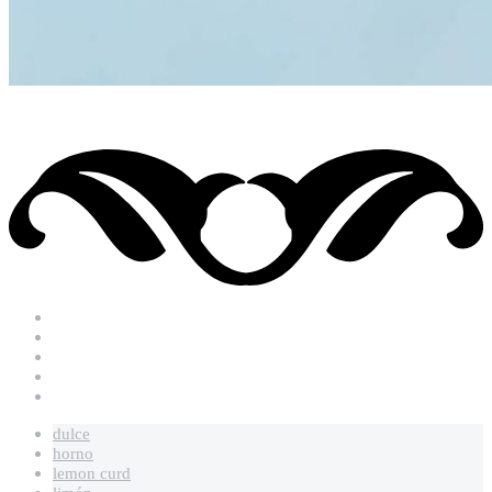
dulce
horno
lemon curd