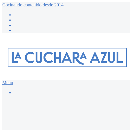
Cocinando contenido desde 2014
Menu
Buscar…
Recetario dulce ≔
Bizcochos y magdalenas
Chocolate
Desayunos dulces