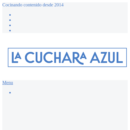
Cocinando contenido desde 2014
Menu
Buscar…
Recetario dulce ≔
Bizcochos y magdalenas
Chocolate
Desayunos dulces