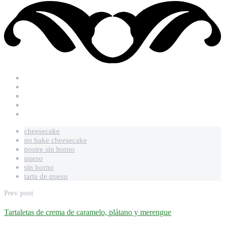
cheesecake
no bake cheesecake
postre sin horno
queso
sin horno
tarta de queso
Prev post
Tartaletas de crema de caramelo, plátano y merengue