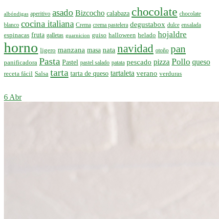
chocolate
asado
Bizcocho
calabaza
aperitivo
chocolate
albóndigas
cocina italiana
degustabox
blanco
Crema
crema pastelera
dulce
ensalada
hojaldre
espinacas
fruta
guiso
halloween
helado
galletas
guarnicion
horno
navidad
pan
manzana
nata
ligero
masa
otoño
Pasta
Pollo
pizza
queso
pescado
panificadora
Pastel
pastel salado
patata
tarta
tartaleta
verano
receta fácil
Salsa
tarta de queso
verduras
6 Abr