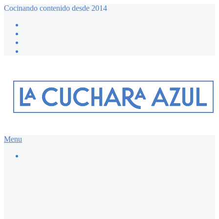
Cocinando contenido desde 2014
Menu
Buscar…
Recetario dulce ≔
Bizcochos y magdalenas
Chocolate
Desayunos dulces