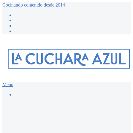
Cocinando contenido desde 2014
Menu
Buscar…
Recetario dulce ≔
Bizcochos y magdalenas
Chocolate
Desayunos dulces