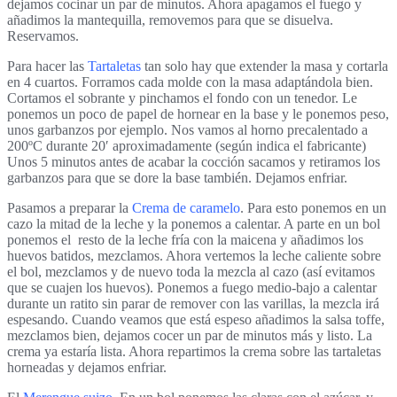
dejamos cocinar un par de minutos. Ahora apagamos el fuego y
añadimos la mantequilla, removemos para que se disuelva.
Reservamos.
Para hacer las
Tartaletas
tan solo hay que extender la masa y cortarla
en 4 cuartos. Forramos cada molde con la masa adaptándola bien.
Cortamos el sobrante y pinchamos el fondo con un tenedor. Le
ponemos un poco de papel de hornear en la base y le ponemos peso,
unos garbanzos por ejemplo. Nos vamos al horno precalentado a
200ºC durante 20′ aproximadamente (según indica el fabricante)
Unos 5 minutos antes de acabar la cocción sacamos y retiramos los
garbanzos para que se dore la base también. Dejamos enfriar.
Pasamos a preparar la
Crema de caramelo
. Para esto ponemos en un
cazo la mitad de la leche y la ponemos a calentar. A parte en un bol
ponemos el resto de la leche fría con la maicena y añadimos los
huevos batidos, mezclamos. Ahora vertemos la leche caliente sobre
el bol, mezclamos y de nuevo toda la mezcla al cazo (así evitamos
que se cuajen los huevos). Ponemos a fuego medio-bajo a calentar
durante un ratito sin parar de remover con las varillas, la mezcla irá
espesando. Cuando veamos que está espeso añadimos la salsa toffe,
mezclamos bien, dejamos cocer un par de minutos más y listo. La
crema ya estaría lista. Ahora repartimos la crema sobre las tartaletas
horneadas y dejamos enfriar.