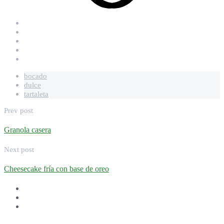
bocado
dulce
tartaleta
Prev post
Granola casera
Next post
Cheesecake fría con base de oreo