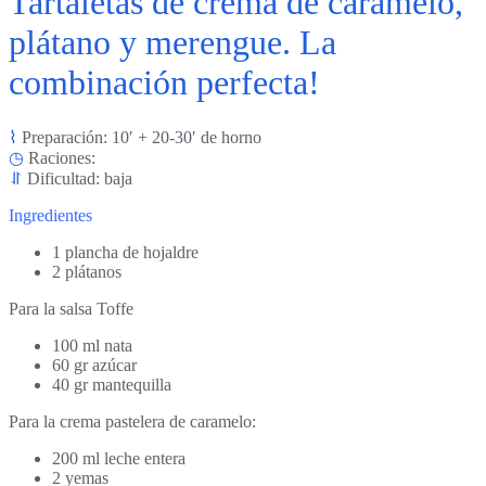
Tartaletas de crema de caramelo,
plátano y merengue. La
combinación perfecta
!
⌇
Preparación: 10′ + 20-30′ de horno
◷
Raciones:
⥯
Dificultad: baja
Ingredientes
1 plancha de hojaldre
2 plátanos
Para la salsa Toffe
100 ml nata
60 gr azúcar
40 gr mantequilla
Para la crema pastelera de caramelo:
200 ml leche entera
2 yemas