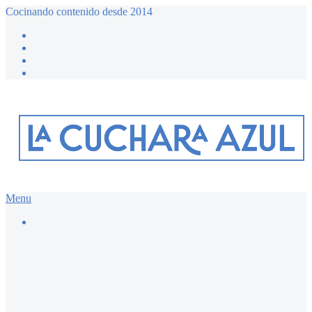
Cocinando contenido desde 2014
Menu
Buscar…
Recetario dulce ≔
Bizcochos y magdalenas
Chocolate
Desayunos dulces