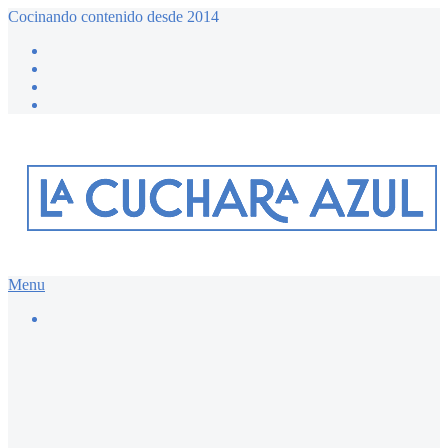
Cocinando contenido desde 2014
Menu
Buscar…
Recetario dulce ≔
Bizcochos y magdalenas
Chocolate
Desayunos dulces