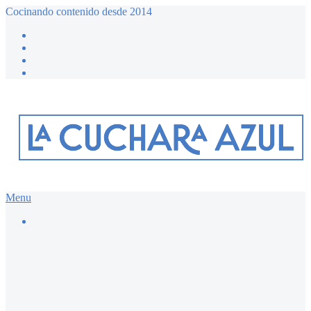
Cocinando contenido desde 2014
Menu
Buscar…
Recetario dulce ≔
Bizcochos y magdalenas
Chocolate
Desayunos dulces