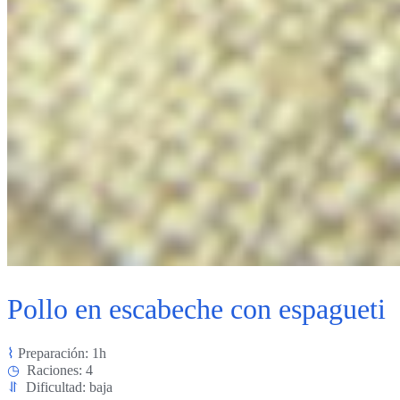
Pollo en escabeche con espagueti
⌇
Preparación: 1h
◷
Raciones: 4
⥯
Dificultad: baja