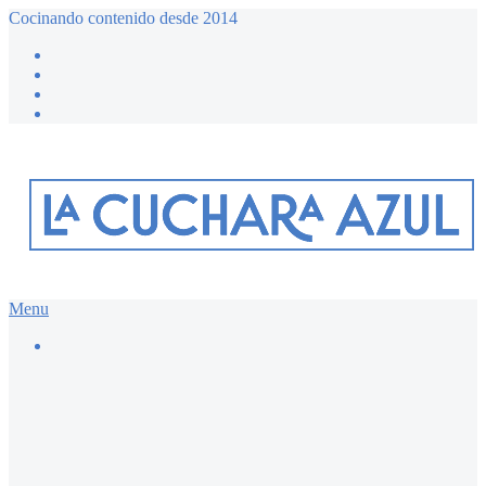
Cocinando contenido desde 2014
Menu
Buscar…
Recetario dulce ≔
Bizcochos y magdalenas
Chocolate
Desayunos dulces