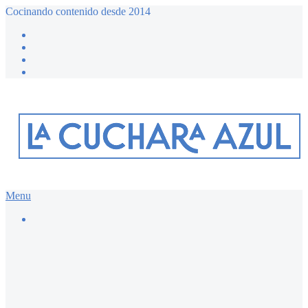
Cocinando contenido desde 2014
Menu
Buscar…
Recetario dulce ≔
Bizcochos y magdalenas
Chocolate
Desayunos dulces