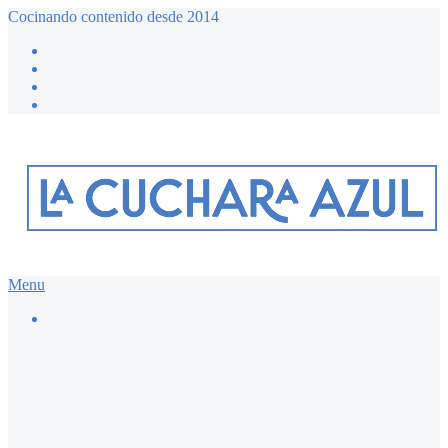
Cocinando contenido desde 2014
Menu
Buscar…
Recetario dulce ≔
Bizcochos y magdalenas
Chocolate
Desayunos dulces