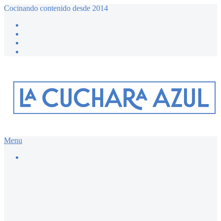
Cocinando contenido desde 2014
Menu
Buscar…
Recetario dulce ≔
Bizcochos y magdalenas
Chocolate
Desayunos dulces