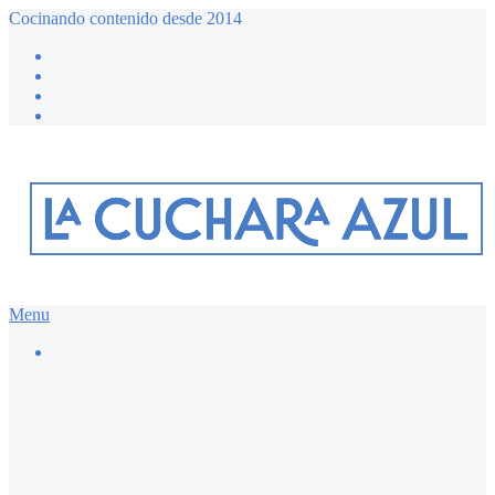
Cocinando contenido desde 2014
Menu
Buscar…
Recetario dulce ≔
Bizcochos y magdalenas
Chocolate
Desayunos dulces