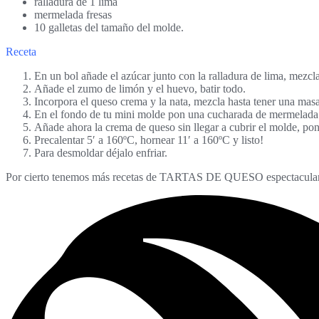
ralladura de 1 lima
mermelada fresas
10 galletas del tamaño del molde.
Receta
En un bol añade el azúcar junto con la ralladura de lima, mezcla
Añade el zumo de limón y el huevo, batir todo.
Incorpora el queso crema y la nata, mezcla hasta tener una masa 
En el fondo de tu mini molde pon una cucharada de mermelada d
Añade ahora la crema de queso sin llegar a cubrir el molde, po
Precalentar 5′ a 160ºC, hornear 11′ a 160ºC y listo!
Para desmoldar déjalo enfriar.
Por cierto tenemos más recetas de TARTAS DE QUESO espectacular