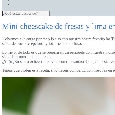
Mini cheescake de fresas y lima en
Volvemos a la carga por todo lo alto con nuestro postre favorito las TARTAS DE QUESO. En esta ocasión para darle un toque freshhh y veraniego le hemos dado un toque de lima que nos deja con un
sabor de boca excepcional y totalmente delicioso.
Lo mejor de todo es que se prepara en un periquete con nuestra in
sólo 11 minutos no tiene precio!
¿Y tú?¿Eres otro #cheescakelovers como nosotras? Comparte esta rece
Tenéis que probar esta receta, si lo hacéis compartid con nosotras en 