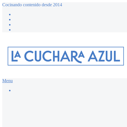
Cocinando contenido desde 2014
Menu
Buscar…
Recetario dulce ≔
Bizcochos y magdalenas
Chocolate
Desayunos dulces