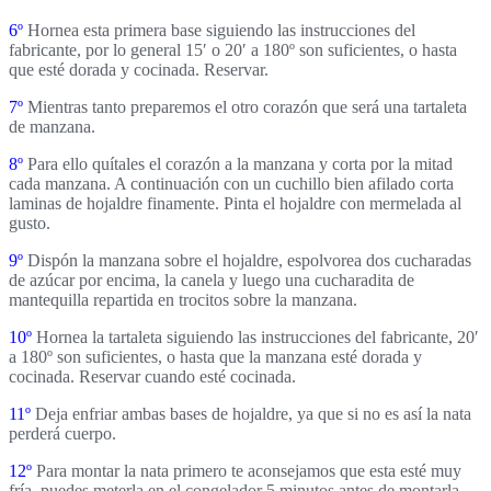
6º
Hornea esta primera base
siguiendo las instrucciones del
fabricante, por lo general 15′ o 20′ a 180º son suficientes, o hasta
que esté dorada y cocinada. Reservar.
7º
Mientras tanto preparemos el otro corazón que será una
tartaleta
de manzana
.
8º
Para ello quítales el corazón a la manzana y corta por la mitad
cada manzana. A continuación con un cuchillo bien afilado corta
laminas de hojaldre finamente. Pinta el hojaldre con mermelada al
gusto.
9º
Dispón la manzana sobre el hojaldre, espolvorea dos cucharadas
de azúcar por encima, la canela y luego una cucharadita de
mantequilla repartida en trocitos sobre la manzana.
10º
Hornea la tartaleta
siguiendo las instrucciones del fabricante, 20′
a 180º son suficientes, o hasta que la manzana esté dorada y
cocinada. Reservar cuando esté cocinada.
11º
Deja enfriar ambas bases de hojaldre
, ya que si no es así la nata
perderá cuerpo.
12º
Para montar la nata primero te aconsejamos que esta esté muy
fría, puedes meterla en el congelador 5 minutos antes de montarla.