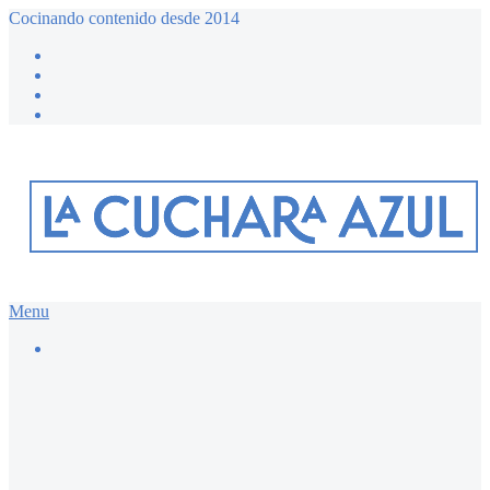
Cocinando contenido desde 2014
Menu
Buscar…
Recetario dulce ≔
Bizcochos y magdalenas
Chocolate
Desayunos dulces